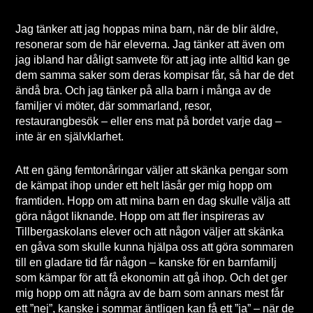
Jag tänker att jag hoppas mina barn, när de blir äldre,
resonerar som de här eleverna. Jag tänker att även om
jag ibland har dåligt samvete för att jag inte alltid kan ge
dem samma saker som deras kompisar får, så har de det
ändå bra. Och jag tänker på alla barn i många av de
familjer vi möter, där sommarland, resor,
restaurangbesök – eller ens mat på bordet varje dag –
inte är en självklarhet.
Att en gäng femtonåringar väljer att skänka pengar som
de kämpat ihop under ett helt läsår ger mig hopp om
framtiden. Hopp om att mina barn en dag skulle välja att
göra något liknande. Hopp om att fler inspireras av
Tillbergaskolans elever och att någon väljer att skänka
en gåva som skulle kunna hjälpa oss att göra sommaren
till en gladare tid får någon – kanske för en barnfamilj
som kämpar för att få ekonomin att gå ihop. Och det ger
mig hopp om att några av de barn som annars mest får
ett ”nej”, kanske i sommar äntligen kan få ett ”ja” – när de