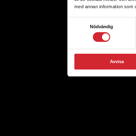
med annan information som du 
Samtyckesval
Nödvändig
Avvisa