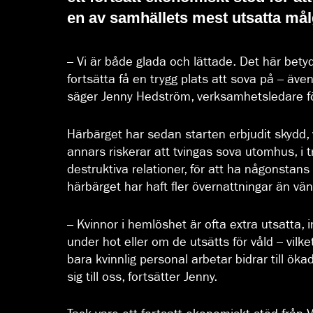
en av samhällets mest utsatta mål
– Vi är både glada och lättade. Det här betyd
fortsätta få en trygg plats att sova på – ä
säger Jenny Hedström, verksamhetsledare f
Härbärget har sedan starten erbjudit skydd,
annars riskerar att tvingas sova utomhus, i 
destruktiva relationer, för att ha någonstans
härbärget har haft fler övernattningar än vän
– Kvinnor i hemlöshet är ofta extra utsatta,
under hot eller om de utsätts för våld – vilk
bara kvinnlig personal arbetar bidrar till öka
sig till oss, fortsätter Jenny.