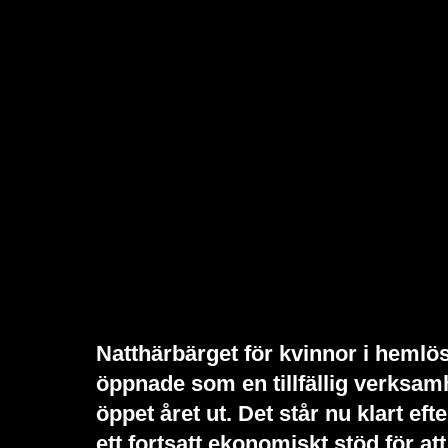
Natthärbärget för kvinnor i heml
öppnade som en tillfällig verksamh
öppet året ut. Det står nu klart eft
ett fortsatt ekonomiskt stöd för a