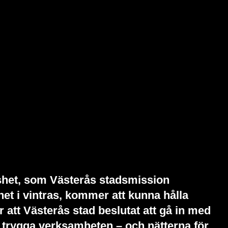
öshet, som Västerås stadsmission
et i vintras, kommer att kunna hålla
er att Västerås stad beslutat att gå in med
tt trygga verksamheten – och nätterna för