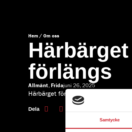
/
Hem
Om oss
Härbärget 
förlängs
Allmänt
Frida
,
juni 26, 2025
Härbärget för kvinnor förlängs – håll
Samtycke