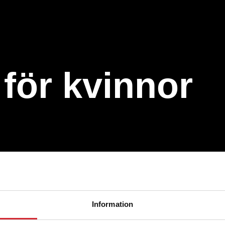
för kvinnor
er öppet året ut
Information