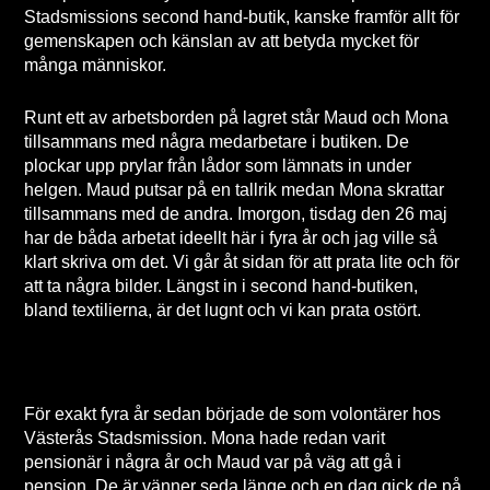
Stadsmissions second hand-butik, kanske framför allt för
gemenskapen och känslan av att betyda mycket för
många människor.
Runt ett av arbetsborden på lagret står Maud och Mona
tillsammans med några medarbetare i butiken. De
plockar upp prylar från lådor som lämnats in under
helgen. Maud putsar på en tallrik medan Mona skrattar
tillsammans med de andra. Imorgon, tisdag den 26 maj
har de båda arbetat ideellt här i fyra år och jag ville så
klart skriva om det. Vi går åt sidan för att prata lite och för
att ta några bilder. Längst in i second hand-butiken,
bland textilierna, är det lugnt och vi kan prata ostört.
För exakt fyra år sedan började de som volontärer hos
Västerås Stadsmission. Mona hade redan varit
pensionär i några år och Maud var på väg att gå i
pension. De är vänner seda länge och en dag gick de på