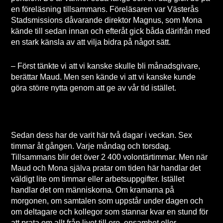
en föreläsning tillsammans. Föreläsaren var Västerås
Stadsmissions dåvarande direktor Magnus, som Mona
kände till sedan innan och efteråt gick båda därifrån med
en stark känsla av att vilja bidra på något sätt.
– Först tänkte vi att vi kanske skulle bli månadsgivare,
berättar Maud. Men sen kände vi att vi kanske kunde
göra större nytta genom att ge av vår tid istället.
Sedan dess har de varit här två dagar i veckan. Sex
timmar åt gången. Varje måndag och torsdag.
Tillsammans blir det över 2 400 volontärtimmar. Men när
Maud och Mona själva pratar om tiden här handlar det
väldigt lite om timmar eller arbetsuppgifter. Istället
handlar det om människorna. Om kramarna på
morgonen, om samtalen som uppstår under dagen och
om deltagare och kollegor som stannar kvar en stund för
att prata om allt från livet till oro, ensamhet eller