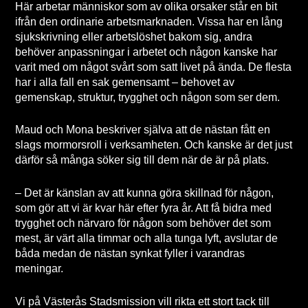
Här arbetar människor som av olika orsaker står en bit
ifrån den ordinarie arbetsmarknaden. Vissa har en lång
sjukskrivning eller arbetslöshet bakom sig, andra
behöver anpassningar i arbetet och någon kanske har
varit med om något svårt som satt livet på ända. De flesta
har i alla fall en sak gemensamt – behovet av
gemenskap, struktur, trygghet och någon som ser dem.
Maud och Mona beskriver själva att de nästan fått en
slags mormorsroll i verksamheten. Och kanske är det just
därför så många söker sig till dem när de är på plats.
– Det är känslan av att kunna göra skillnad för någon,
som gör att vi är kvar här efter fyra år. Att få bidra med
trygghet och närvaro för någon som behöver det som
mest, är värt alla timmar och alla tunga lyft, avslutar de
båda medan de nästan synkat fyller i varandras
meningar.
Vi på Västerås Stadsmission vill rikta ett stort tack till