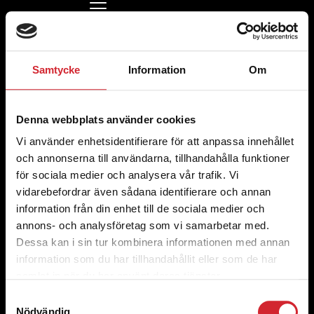
Jenny Hedström
Kontakta oss
Samtycke
Information
Om
021-40 44 40
(vardagar 07.30-16)
info@vasterasstadsmission.se
Kontor och Second hand
Ateljégatan 4,
Denna webbplats använder cookies
724 71 Västerås
Vi använder enhetsidentifierare för att anpassa innehållet
Org. nummer 802444-3866
och annonserna till användarna, tillhandahålla funktioner
för sociala medier och analysera vår trafik. Vi
Ge en gåva
vidarebefordrar även sådana identifierare och annan
Swish
information från din enhet till de sociala medier och
123 900 16 03
Bankgiro
annons- och analysföretag som vi samarbetar med.
900-1603
Dessa kan i sin tur kombinera informationen med annan
Länkar
information som du har tillhandahållit eller som de har
Om oss
samlat in när du har använt deras tjänster.
Samtyckesval
Kontakta oss
Nödvändig