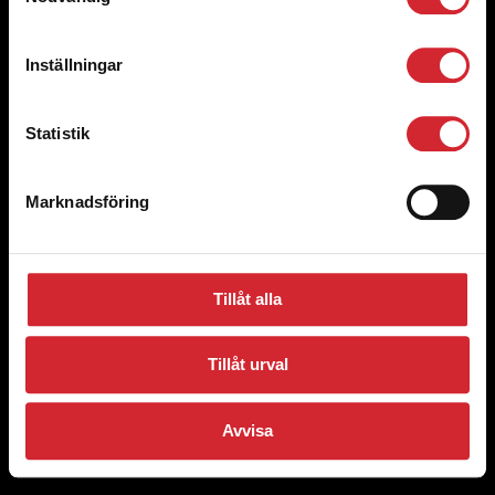
Styrelsen och Ledning
Inställningar
Bli volontär
Statistik
Aktuellt
Marknadsföring
© 2008 Västerås stadsmission
Förslag och klagomål
Cookie Policy
Tillåt alla
Integritetspolicy
Tillåt urval
Avvisa