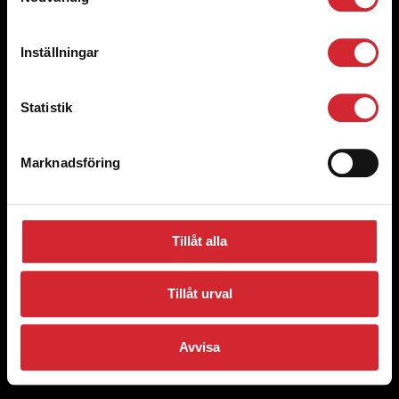
Styrelsen och Ledning
Inställningar
Bli volontär
Statistik
Aktuellt
Marknadsföring
© 2008 Västerås stadsmission
Förslag och klagomål
Cookie Policy
Tillåt alla
Integritetspolicy
Tillåt urval
Avvisa