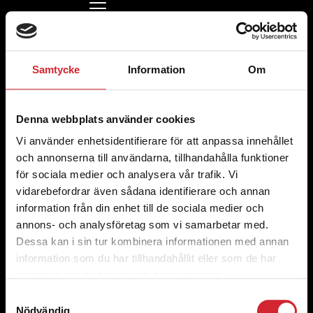
Ella Heinonen
Kontakta oss
Samtycke
Information
Om
021-40 44 40
(vardagar 07.30-16)
info@vasterasstadsmission.se
Kontor och Second hand
Ateljégatan 4,
Denna webbplats använder cookies
724 71 Västerås
Vi använder enhetsidentifierare för att anpassa innehållet
Org. nummer 802444-3866
och annonserna till användarna, tillhandahålla funktioner
för sociala medier och analysera vår trafik. Vi
Ge en gåva
vidarebefordrar även sådana identifierare och annan
Swish
information från din enhet till de sociala medier och
123 900 16 03
Bankgiro
annons- och analysföretag som vi samarbetar med.
900-1603
Dessa kan i sin tur kombinera informationen med annan
Länkar
information som du har tillhandahållit eller som de har
Om oss
samlat in när du har använt deras tjänster.
Samtyckesval
Kontakta oss
Nödvändig