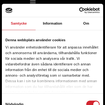
Peritus Partners
Kontakta oss
Samtycke
Information
Om
021-40 44 40
(vardagar 07.30-16)
info@vasterasstadsmission.se
Kontor och Second hand
Ateljégatan 4,
Denna webbplats använder cookies
724 71 Västerås
Vi använder enhetsidentifierare för att anpassa innehållet
Org. nummer 802444-3866
och annonserna till användarna, tillhandahålla funktioner
för sociala medier och analysera vår trafik. Vi
Ge en gåva
vidarebefordrar även sådana identifierare och annan
Swish
information från din enhet till de sociala medier och
123 900 16 03
Bankgiro
annons- och analysföretag som vi samarbetar med.
900-1603
Dessa kan i sin tur kombinera informationen med annan
Länkar
information som du har tillhandahållit eller som de har
Om oss
samlat in när du har använt deras tjänster.
Samtyckesval
Kontakta oss
Nödvändig