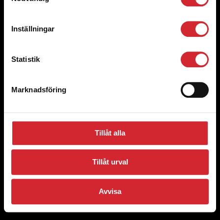
Styrelsen och Ledning
Inställningar
Bli volontär
Statistik
Aktuellt
Marknadsföring
© 2008 Västerås stadsmission
Förslag och klagomål
Cookie Policy
Tillåt alla
Integritetspolicy
Tillåt urval
Avvisa