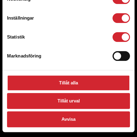
Styrelsen och Ledning
Inställningar
Bli volontär
Statistik
Aktuellt
Marknadsföring
© 2008 Västerås stadsmission
Förslag och klagomål
Cookie Policy
Tillåt alla
Integritetspolicy
Tillåt urval
Avvisa