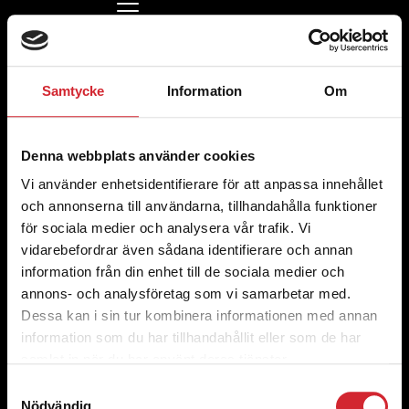
Nygrens
Kontakta oss
Samtycke
Information
Om
021-40 44 40
(vardagar 07.30-16)
info@vasterasstadsmission.se
Kontor och Second hand
Ateljégatan 4,
Denna webbplats använder cookies
724 71 Västerås
Vi använder enhetsidentifierare för att anpassa innehållet
Org. nummer 802444-3866
och annonserna till användarna, tillhandahålla funktioner
för sociala medier och analysera vår trafik. Vi
Ge en gåva
vidarebefordrar även sådana identifierare och annan
Swish
information från din enhet till de sociala medier och
123 900 16 03
Bankgiro
annons- och analysföretag som vi samarbetar med.
900-1603
Dessa kan i sin tur kombinera informationen med annan
Länkar
information som du har tillhandahållit eller som de har
Om oss
samlat in när du har använt deras tjänster.
Samtyckesval
Kontakta oss
Nödvändig